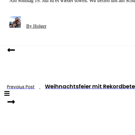
Am Sonntag 19. Juli ist es wieder soweit. Wir treffen uns am Schü
By Holger
Weihnachtsfeier mit Rekordbete
Prevoius Post