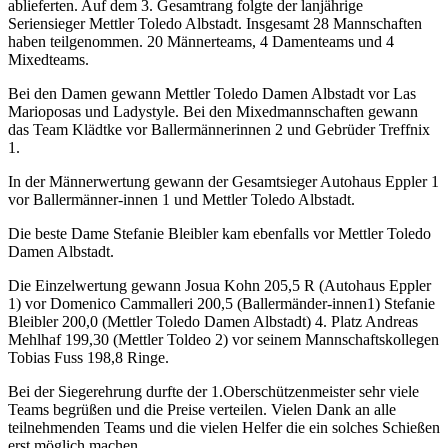
ablieferten. Auf dem 3. Gesamtrang folgte der lanjährige
Seriensieger Mettler Toledo Albstadt. Insgesamt 28 Mannschaften
haben teilgenommen. 20 Männerteams, 4 Damenteams und 4
Mixedteams.
Bei den Damen gewann Mettler Toledo Damen Albstadt vor Las
Marioposas und Ladystyle. Bei den Mixedmannschaften gewann
das Team Klädtke vor Ballermännerinnen 2 und Gebrüder Treffnix
1.
In der Männerwertung gewann der Gesamtsieger Autohaus Eppler 1
vor Ballermänner-innen 1 und Mettler Toledo Albstadt.
Die beste Dame Stefanie Bleibler kam ebenfalls vor Mettler Toledo
Damen Albstadt.
Die Einzelwertung gewann Josua Kohn 205,5 R (Autohaus Eppler
1) vor Domenico Cammalleri 200,5 (Ballermänder-innen1) Stefanie
Bleibler 200,0 (Mettler Toledo Damen Albstadt) 4. Platz Andreas
Mehlhaf 199,30 (Mettler Toldeo 2) vor seinem Mannschaftskollegen
Tobias Fuss 198,8 Ringe.
Bei der Siegerehrung durfte der 1.Oberschützenmeister sehr viele
Teams begrüßen und die Preise verteilen. Vielen Dank an alle
teilnehmenden Teams und die vielen Helfer die ein solches Schießen
erst möglich machen.