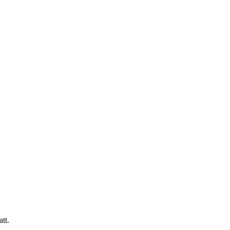
igsschießen 
tt.