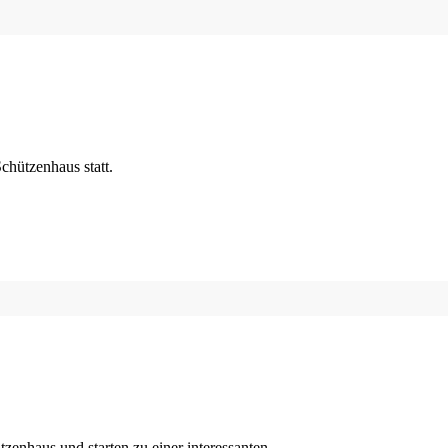
chützenhaus statt.
tzenhaus und starten zu einer interessanten